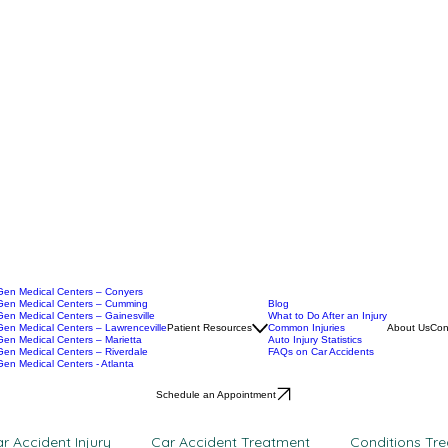
en Medical Centers – Conyers
en Medical Centers – Cumming
Blog
en Medical Centers – Gainesville
What to Do After an Injury
en Medical Centers – Lawrenceville
Patient Resources
Common Injuries
About Us
Con
en Medical Centers – Marietta
Auto Injury Statistics
en Medical Centers – Riverdale
FAQs on Car Accidents
en Medical Centers - Atlanta