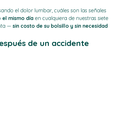
, vemos este patrón todos los días: 
a," y para cuando llegan, la lesión ya se volvió 
sando el dolor lumbar, cuáles son las señales 
 
el mismo día
 en cualquiera de nuestras siete 
nta — 
sin costo de su bolsillo y sin necesidad 
espués de un accidente 