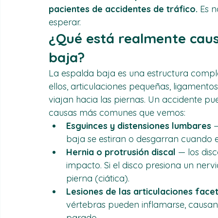
lesión ya está en curso.
El dolor lumbar de aparición tardía es
pacientes de accidentes de tráfico.
 Es 
esperar.
¿Qué está realmente causa
baja?
La espalda baja es una estructura comple
ellos, articulaciones pequeñas, ligament
viajan hacia las piernas. Un accidente pu
causas más comunes que vemos:
Esguinces y distensiones lumbares
 
baja se estiran o desgarran cuando 
Hernia o protrusión discal
 — los dis
impacto. Si el disco presiona un nervi
pierna (ciática).
Lesiones de las articulaciones face