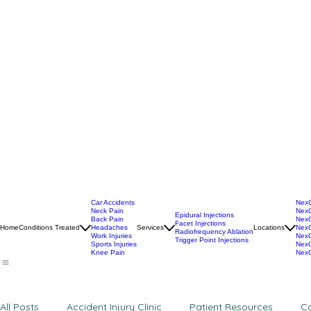
Car Accidents
NexG
Neck Pain
NexG
Epidural Injections
Back Pain
NexG
Facet Injections
Home
Conditions Treated
Headaches
Services
Locations
NexG
Radiofrequency Ablation
Work Injuries
NexG
Trigger Point Injections
Sports Injuries
NexG
Knee Pain
NexG